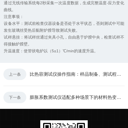
通过无线传输系统每2秒采集一次温度数据，生成完整温度-应力变化
曲线。
注意事项：
‌设备水平‌：测试前检查仪器设备是否处于水平状态，否则测试中可能
发生玻璃丝受热后黏附炉膛导致测试失败。
‌试样悬挂‌：将试样丝通过夹具小孔，自由悬于炉膛中央，检查试样不
得接触炉膛壁。
‌升温速度‌：使管状电炉以（5±1）℃/min的速度升温。
比热容测试仪操作指南：样品制备、测试程序选择与数据分析要点
上一条
膨胀系数测试仪适配多种场景下的材料热变形特性研究需求
下一条