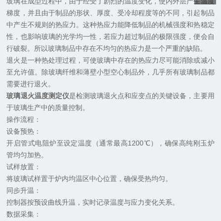
玻璃在成型过程中，由于经受了剧烈的温度变化，使内外层产生温度
梯度，并且由于制品的形状、厚度、受冷却程度等的不同，引起制品
中产生不规则的热应力。这种热应力能降低制品的机械强度和热稳定
性，也影响玻璃的光学均一性，若应力超过制品的极限强度，便会自
行破裂。所以玻璃制品中存在不均匀的热应力是一个严重的缺陷。
退火是一种热处理过程，可使玻璃中存在的热应力尽可能消除或减小
至允许值。除玻璃纤维和薄壁小型空心制品外，几乎所有玻璃制品都
需要进行退火。
玻璃退火温度测定仪
是检测玻璃退火点和应变点的关键设备，主要用
于玻璃生产中的质量控制。
操作流程：
‌设备预热‌：
开启管式电阻炉至设定温度（通常最高1200℃），确保高纯刚玉炉
管均匀加热。
‌试样放置‌：
将玻璃试样置于炉内均温区中心位置，确保受热均匀。
‌同步升温‌：
控制器按预设曲线升温，实时记录温度与应力变化关系。
‌数据采集‌：