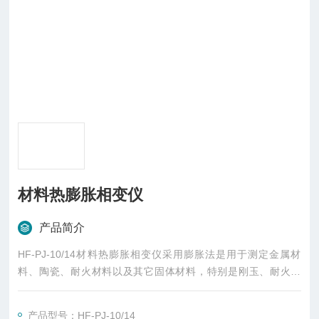
材料热膨胀相变仪
产品简介
HF-PJ-10/14材料热膨胀相变仪采用膨胀法是用于测定金属材
料、陶瓷、耐火材料以及其它固体材料，特别是刚玉、耐火材
料、精铸用型壳及型芯材料的热膨胀系数，材料的临界温度以及
相变分析。为工厂、科研院校检测金属材料、陶瓷、釉料及无机
产品型号：HF-PJ-10/14