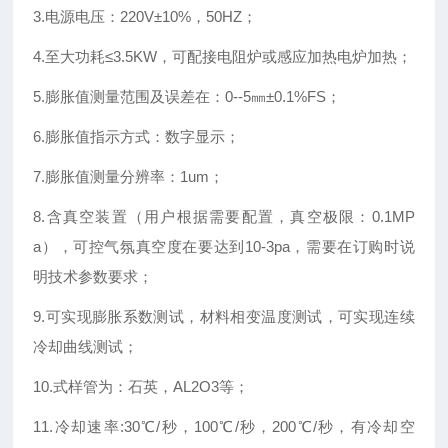
3.电源电压：220V±10%，50HZ；
4.至大功耗≤3.5KW，可配接电阻炉或感应加热电炉加热；
5.膨胀值测量范围及误差在：0--5㎜±0.1%FS；
6.膨胀值指示方式：数字显示；
7.膨胀值测量分辨率：1um；
8.含真空装置（用户根据需要配置，真空极限：0.1MP
a），可控气氛真空度在要达到10-3pa，需要在订购时说
明技术参数要求；
9.可实现膨胀系数测试，材料相变温度测试，可实现连续
冷却曲线测试；
10.式样管为：石英，AL2O3等；
11.冷却速率:30℃/秒，100℃/秒，200℃/秒，有冷却空