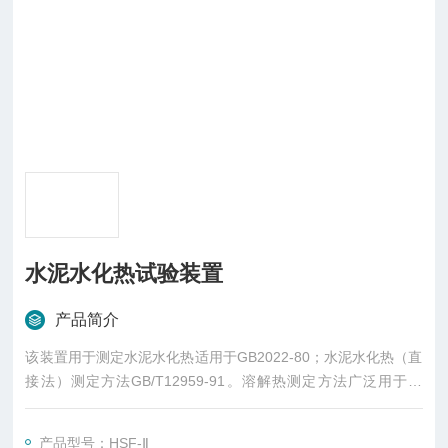
水泥水化热试验装置
产品简介
该装置用于测定水泥水化热适用于GB2022-80；水泥水化热（直
接法）测定方法GB/T12959-91。溶解热测定方法广泛用于水
泥、混凝土测试。直接测定法是在热量计周围温度不变条件下，
即绝热状态下直接测定热量计内水泥胶砂的温度变化，计算热量
产品型号：HSF-Ⅱ