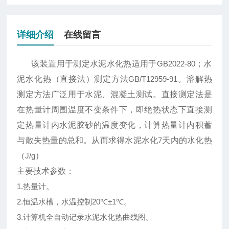
详细介绍
在线留言
该装置用于测定水泥水化热适用于
GB2022-80
；水
泥水化热（直接法）测定方法
GB/T12959-91
。溶解热
测定方法广泛用于水泥、混凝土测试。直接测定法是
在热量计周围温度不变条件下，即绝热状态下直接测
定热量计内水泥胶砂的温度变化，计算热量计内积蓄
与散失热量的总和。从而求得水泥水化
7
天内的水化热
（
J/g
）
主要技术参数：
1.
热量计。
2.
恒温水槽，水温控制
20
℃
±
1
℃
。
3.
计算机全自动记录水泥水化热曲线图。