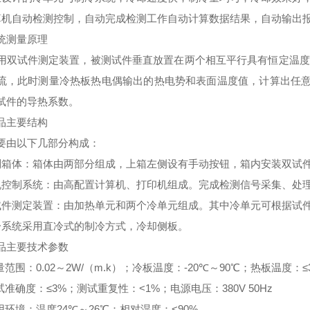
算机自动检测控制，自动完成检测工作自动计算数据结果，自动输出
统测量原理
用双试件测定装置，被测试件垂直放置在两个相互平行具有恒定温度
流，此时测量冷热板热电偶输出的热电势和表面温度值，计算出任
试件的导热系数。
品主要结构
要由以下几部分构成：
制箱体：箱体由两部分组成，上箱左侧设有手动按钮，箱内安装双试
机控制系统：由高配置计算机、打印机组成。完成检测信号采集、处
试件测定装置：由加热单元和两个冷单元组成。其中冷单元可根据试
冷系统采用直冷式的制冷方式，冷却侧板。
品主要技术参数
量范围：
0.02
～
2W/
（
m.k
）；冷板温度：
-20
℃～
90
℃；热板温度：
≤
试准确度：
≤3%
；测试重复性：
<1%
；电源电压：
380V 50Hz
用环境：温度
24
℃～
26
℃；相对湿度：
<90%