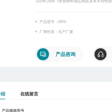
10294-2008《绝热材料稳态热阻及有关
理设计，操作方便快捷，测试精度准确可靠
状绝热保温材料的理想设备。
产品型号：DRX
厂商性质：生产厂家
产品咨询
介绍
在线留言
、产品规格型号