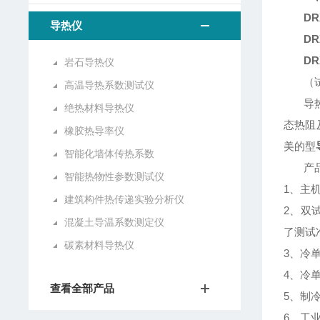
DR
导热仪
DR
DR
岩石导热仪
（
高温导热系数测试仪
导
绝热材料导热仪
态热阻
橡胶热导率仪
美的型
智能化墙体传热系数
产
智能热物性参数测试仪
1
、主
建筑构件热传递实验分析仪
2
、双
混凝土导温系数测定仪
了测试
碳素材料导热仪
3
、冷
4
、冷
查看全部产品
5
、制
6
、工