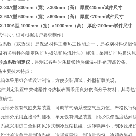
X
-30A
型
300mm
（
宽
）×
300mm
（
高
）
厚度
≤
40mm
试件尺寸
X
-60A
型
600mm
（
宽
）×
600mm
（
高
）
厚度
≤
70mm
试件尺寸
X
-100A
型
1000mm
（
宽
）×
1000mm
（
高
）
厚度
≤
100mm
试件尺寸
试件尺寸也可根据用户要求制作）
热系数（或热阻）是保温材料主要热工性能之一，是鉴别材料保温
及有关特性的测定防护热板法和热流计法》标准，采用防护热板法原
导热系数测定仪
，是测试各种匀质板状绝热保温材料的理想设备。
品主要技术特点：
机箱体采用组合式设计制造，方便安装调试，外型新颖美观。
试件测定装置中关键器件冷热板表面采用良好的高分子材料，其导热
准确性。
单元部分装有气缸夹紧装置，可调节气动系统空气压力值。严格执行
单元部分采用直接冷却侧板，单元设有调温装置，能尽快使温度达到
冷系统采用进口全封闭风冷式制冷压缩机组，运转噪声小，制冷效果
业设计的冷单元与制冷系统，冷却速度快，制冷量均匀，冷却效果好