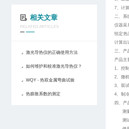
7
、计
相关文章
二、系
仪器采
RELATED ARTICLES
恒定热
计算出
三、产
激光导热仪的正确使用方法
产品主
如何维护和校准激光导热仪？
1
、控
2
、微
WQY - 热双金属弯曲试验
3
、双
热膨胀系数的测定
4
、制
四、产
测
测
使