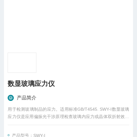
数显玻璃应力仪
产品简介
用于检测玻璃制品的应力。适用标准GB/T4545. SWY-I数显玻璃
应力仪是应用偏振光干涉原理检查玻璃内应力或晶体双折射效应
的仪器。本仪器适合光学仪器厂、玻璃厂、玻璃制品厂、实验室
作测量光学玻璃、玻璃制品及其它光学材料的应力值
产品型号：SWY-I