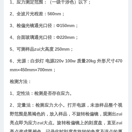
1
、应力测定范围：（一级干涉色）以下；
2
、全波片光程差：
560nm
；
3
、检偏光镜通光口径：
Φ150mm
；
4
、台面玻璃通光口径：
Φ220mm
；
5
、可测样品zui大高度
250mm
；
6
、光源：白炽灯 电源220v 100w 质量20kg 外形尺寸470
mm
×
450mm
×
700mm
；
检测方法：
1
、
定性法：
检测是否存在应力。
2
、定量法：检测应力大小。打开电源，未放样品整个视
野范围是黑褐色的，放入样品，不旋转检偏镜，观测出zui
亮点即为应力zui大点。旋转检偏镜上的刻度盘，直至zui
亮点变成黑褐色，记录此时刻度盘旋转的角度及该点的厚