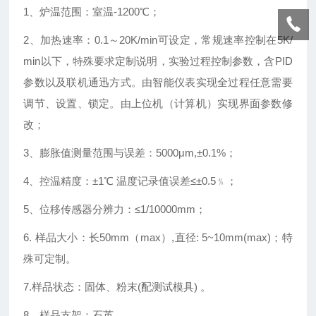
1、炉温范围：室温-1200℃；
2、加热速率：0.1～20K/min可设定，常规速率控制在5K/
min以下，特殊要求定制说明，实验过程控制参数，含PID
参数以及联机通迅方式。由智能仪表实现全过程任意需要
调节、设置、锁定。由上位机（计算机）实现界面参数修
改；
3、膨胀值测量范围与误差：5000μm,±0.1%；
4、控温精度：±1℃ 温度记录值误差≤±0.5﹪；
5、位移传感器分辨力：≤1/10000mm；
6. 样品大小：长50mm（max）,直径: 5~10mm(max)；特
殊可定制。
7.样品状态：固体、粉末(配测试模具) 。
8．样品支架：石英。