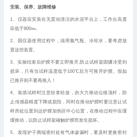
安装、保养、故障维修
1、仪器应安装在无震动清洁的水泥平台上，工作台高度
应低于800㎜。
2、因仪器使用过程中，须用氩气瓶、冷却水，要考虑放
置这些装置。
3、实验结束后炉膛不要立即推开,防止试样架因骤冷受到
损坏，只有当试样温度低于100℃后方可推开炉膛。假如
已推开则不要再推入！
4、装填试样时注意轻拿轻放，勿大力推动位移顶杆，防
止传感器精度下降或损毁，同时在推动炉膛时要注意让试
样所处位置到达炉膛加热区中心位置，在推动过程中应缓
缓推动，以防止试样架碰触炉膛而发生损坏。
5、发现炉子两端密封处有气体渗漏时，要及时更换密封