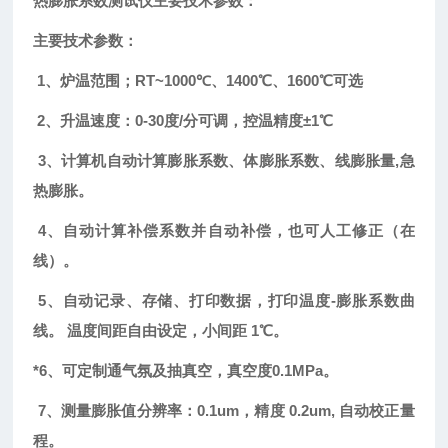
热膨胀系数测试仪
主要技术参数：
主要技术参数：
1
、
炉温范围；RT~1000
℃、
1400
℃、1600℃可选
2
、升温速度：
0-30
度
/
分可调，控温精度±
1
℃
3
、计算机自动计算膨胀系数、体膨胀系数、线膨胀量
,
急
热膨胀。
4
、自动计算补偿系数并自动补偿，也可人工修正（在
线）。
5
、自动记录、存储、打印数据，打印温度
-
膨胀系数曲
线。
温度间距自由设定，小间距
1
℃。
*6
、可定制通气氛及抽真空，真空度
0.1MPa
。
7
、测量膨胀值分辨率：
0.1um
，精度
0.2um,
自动校正量
程。