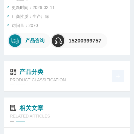
作，装载样品简便。即使非理想尺寸的样品都可以很轻松的放进
更新时间：2026-02-11
管状样品支架的凹槽中。热电偶直接接近样品测温，保证温度测
量的重复性。
厂商性质：生产厂家
访问量：2070
15200399757
产品咨询
产品分类
PRODUCT CLASSIFICATION
相关文章
RELATED ARTICLES