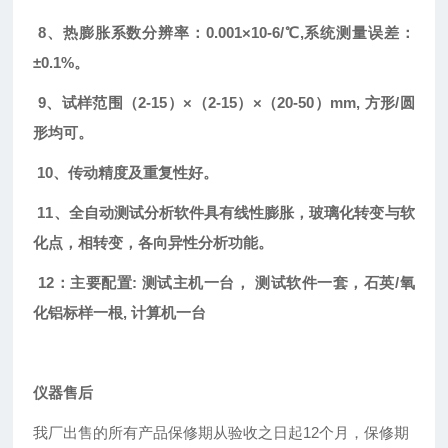
8
、热膨胀系数分辨率：
0.001
×
10-6/
℃
,
系统测量误差：
±
0.1%
。
9
、试样范围（
2-15
）×（
2-15
）×（
20-50
）
mm,
方形
/
圆
形均可。
10
、传动精度及重复性好。
11
、
全自动测试分析软件具有线性膨胀，玻璃化转变与软
化点，相转变，各向异性分析功能。
12：主要配置: 测试主机一台， 测试软件一套，石英/氧
化铝标样一根, 计算机一台
仪器售后
我厂出售的所有产品保修期从验收之日起12个月，保修期