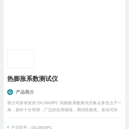
热膨胀系数测试仪
产品简介
我公司新研发的 DIL0809PC 热膨胀系数测试仪集众多优点于一
身：操作十分简便，广泛的应用领域，测试性能优。差动式传感
器的优化设计使得仪器即使是在没有额外恒温设备时都可以提供
高重现性。仪器采用卧式设计，这种设计的优点在于炉子容易操
产品型号：DIL0809PC