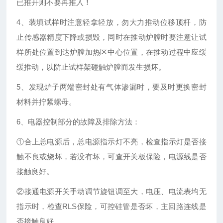
已推开则不要再推入！
4、装填试样时注意轻拿轻放，勿大力推动位移顶杆，防
止传感器精度下降或损毁，同时在推动炉膛时要注意让试
样所处位置到达炉膛加热区中心位置，在推动过程中应缓
缓推动，以防止试样架碰触炉膛而发生损坏。
5、发现炉子两端密封处有气体渗漏时，要及时更换密封
材料并拧紧螺母。
6、电器控制部分的故障及排除方法：
①合上总电源后，总电源指示灯不亮，检查指示灯是否接
触不良或烧坏，若没有坏，可查开关板保险，电源线是否
接触良好。
②接通电源开关手动调节旋钮调至大，电压、电流表均无
指示时，检查RLS保险，可控硅管是否坏，主回路连线是
否接触良好。