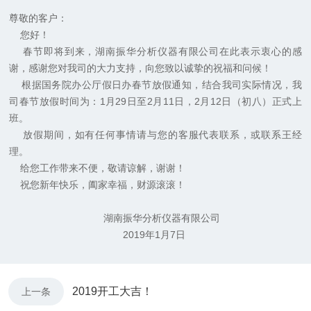
尊敬的客户：
您好！
春节即将到来，湖南振华分析仪器有限公司在此表示衷心的感
谢，感谢您对我司的大力支持，向您致以诚挚的祝福和问候！
根据国务院办公厅假日办春节放假通知，结合我司实际情况，我
司春节放假时间为：
1
月
29
日
至
2
月
11
日
，
2
月
12
日
（初八）正式上
班。
放假期间，如有任何事情请与您的客服代表联系，或联系王经
理
。
给您工作带来不便，敬请谅解，谢谢！
祝您新年快乐，阖家幸福，财源滚滚！
湖南振华分析仪器有限公司
2019
年
1
月
7
日
2019开工大吉！
上一条