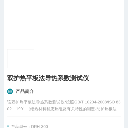
双护热平板法导热系数测试仪
产品简介
该双护热平板法导热系数测试仪*按照GB/T 10294-2008/ISO 83
02：1991 （绝热材料稳态热阻及有关特性的测定-防护热板法）
设计制造。全部测量和控制均采用计算机控制，减少人为误差，
提高测试精度。仪器主要测试塑料、纤维、泡沫、保温材料、耐
产品型号：DRH-300