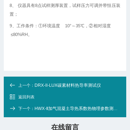
8、 仪器具有8点试样测厚装置，试样压力可调并带恒压装
置；
9、工作条件：①环境温度 10°～35℃，②相对湿度
≤80%RH。
DRX-II-LUX碳素材料热导率测试仪
上一个：
返回列表
HWX-Ⅱ加气混凝土导热系数热物理参数测试仪
下一个：
在线留言