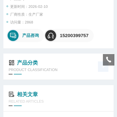
火材料等板状材料，加配试样框可检测粉状料及膏状材料，广泛
更新时间：2026-02-10
用于耐热和保温材料的生产企业、质量检验部门、高等院校和研
究所等科研单位。
厂商性质：生产厂家
访问量：2868
15200399757
产品咨询
产品分类
PRODUCT CLASSIFICATION
相关文章
RELATED ARTICLES