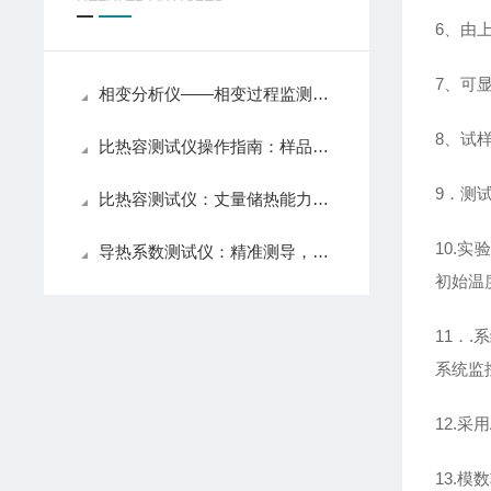
6、由
7、可
相变分析仪——相变过程监测原理与材料热力学研究应用
8、试
比热容测试仪操作指南：样品制备、测试程序选择与数据分析要点
9．测
比热容测试仪：丈量储热能力的标尺
10.实
导热系数测试仪：精准测导，赋能材料导热性能高效评估
初始温
11．
.
系统监
12.采用
13.