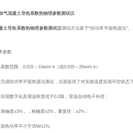
加气混凝土导热系数
热物理参数测试仪
凝土导热系数
热物理参数测试仪
测试方法基于“恒功率平面热源法“。
术参数
热系数范围：
0.015～10w/m·k（或0.035～20w/m·k）
以完成恒功率平面热源法测试，仪器提供了对实验温度实现可控状态
器实现数字化及测温程度优于
0.2级，室温自动电子补偿；
量准确度±
3%，，精确度±2%，重复性：±2%；
量加热功率不小于
35W±1%。