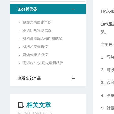
热分析仪器
HWX-Ⅱ
接触角表面张力仪
加气混
高温比热容测试仪
数。
材料高温综合物性测试仪
主要技
材料相变分析仪
影像式烧结点仪
1、导
高温物性仪/耐火度测试仪
2、可
查看全部产品
3、仪
4、测
相关文章
5、计
RELATED ARTICLES