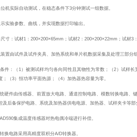
上位机实际自动测试，在稳态条件下
3分钟测试一组数据。
显示实验参数、曲线，并实现数据打印输出。
样尺寸：试材
1：200×200×65mm；试材2：200×200×22mm；试材3：
试装置由试件及试件夹具、加热系统和单片机数据采集及处理三部分
验条件：（
1）被测试样均匀各向同性且其物性为常数；（2）试样长宽
度；（3）恒功率平面热源；（4）加热器热容量为零。
系统硬件由传感器、前置放大电路、通道控制电路、模数转换电路、
控及后备保护电路、系统及加热器供电电源、加热器、试样夹卡等部
AD590集成温度传感器对热电偶冷端进行补偿。
模数转换电路采用高精度双积分
A/D转换器。