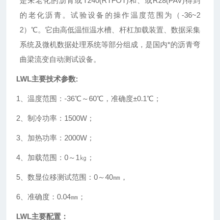
是未老化的沥青或T240(RTFOT)和、或R28(PAV)得到
的老化沥青。试验设备的操作温度范围为（-36~2
2）℃。它由高低温恒温水槽、杆杠加载装置、数据采集
系统及微机数据处理系统等部分组成，是国内*的沥青弯
曲梁流变自动测试设备。
LWL
主要技术参数
:
1
、温度范围：
-36
℃～
60
℃，准确度±
0.1
℃；
2
、制冷功率：
1500W
；
3
、加热功率：
2000W
；
4
、加载范围：
0
～
1
㎏；
5
、数显位移测试范围：
0
～
40
㎜，
6
、准确度：
0.04
㎜；
LWL主要配置：