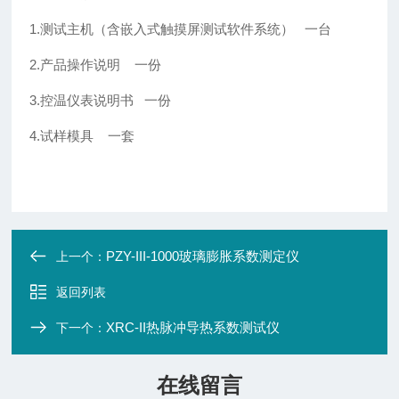
1.
测试主机（含嵌入式触摸屏测试软件系统） 一台
2.产品操作说明 一份
3.控温仪表说明书 一份
4.试样模具 一套
PZY-III-1000玻璃膨胀系数测定仪
上一个：
返回列表
XRC-II热脉冲导热系数测试仪
下一个：
在线留言