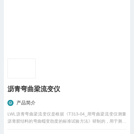
沥青弯曲梁流变仪
产品简介
LWL沥青弯曲梁流变仪是根据《T313-04_用弯曲梁流变仪测量
沥青胶结料的弯曲蠕变劲度的标准试验方法》研制的，用于测沥
青胶结料的挠曲蠕变或柔量，被测材料是未老化的沥青或T240