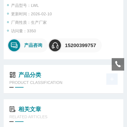
（RTFOT）和、或R28（PAV）得到的老化沥青。试验设备的操
产品型号：LWL
作温度范围为（-36~22）℃。它由高低温恒温水槽、杆杠加载装
更新时间：2026-02-10
置、数据采集系统及微机数据处理系统等部分组成，是国内*的沥
青弯曲梁流变自动测试设备。
厂商性质：生产厂家
访问量：3350
15200399757
产品咨询
产品分类
PRODUCT CLASSIFICATION
相关文章
RELATED ARTICLES