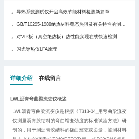
导热系数测试仪开启高效节能材料检测新篇章
GB/T10295-1988绝热材料稳态热阻及有关特性的测定热流计法
对VIP板（真空绝热板）热性能实现在线快速检测
闪光导热仪LFA原理
详细介绍
在线留言
LWL沥青弯曲梁流变仪
概述
LWL沥青弯曲梁流变仪是根据《
T313-04_
用弯曲梁流变
仪测量沥青胶结料的弯曲蠕变劲度的标准试验方法》研
制的，用于测沥青胶结料的挠曲蠕变或柔量，被测材料