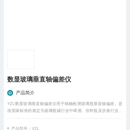
数显玻璃垂直轴偏差仪
产品简介
YZL数显玻璃垂直轴偏差仪用于精确检测玻璃瓶垂直轴偏差。是
按国家标准的规定为玻璃瓶罐行业中啤酒、饮料瓶及饮食行业生
产线灌装用的塑料瓶和医药行业中针剂、抗菌素、输液瓶类完成
前述检测开发的。执行GB8452-2008玻璃瓶瓶罐垂直轴偏差试验
产品型号：YZL