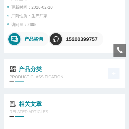
形式材料。参照标准GB5598-85,GB11205-89.MIL-I-49456A，A
更新时间：2026-02-10
STMD 5470-06等.绝缘片材，导热树脂，热导玻纤等。液体需要
特定装置
厂商性质：生产厂家
访问量：2695
15200399757
产品咨询
产品分类
PRODUCT CLASSIFICATION
相关文章
RELATED ARTICLES