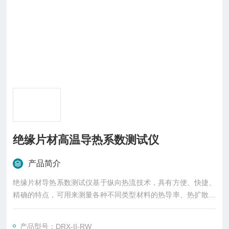
绝缘片材高温导热系数测试仪
产品简介
绝缘片材导热系数测试仪基于纵向热流技术，具有方便、快捷、
精确的特点，可用来测量各种不同类型材料的热导率、热扩散率
以及热熔，适用的热导系数范围0.5-100W/MK之间适用样品类
型：固体、粉末、涂层、薄膜、液体、各向异性材料等多种不同
产品型号：DRX-II-RW